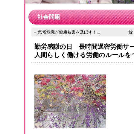
社会問題
«
気候危機が健康被害を及ぼす！...
繰
勤労感謝の日 長時間過密労働サ
人間らしく働ける労働のルールを