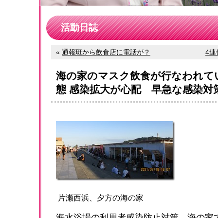
活動日誌
«
通報班から飲食店に電話が？
4連
海の家のマスク飲食が行なわれて
態 感染拡大が心配 早急な感染対
片瀬西浜、夕方の海の家
海水浴場の利用者感染防止対策、海の家