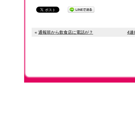
«
通報班から飲食店に電話が？
4連