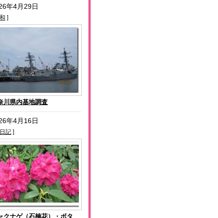
026年4月29日
和
]
奈川県内基地調査
026年4月16日
日記
]
ャクナゲ（石楠花）・ボタ