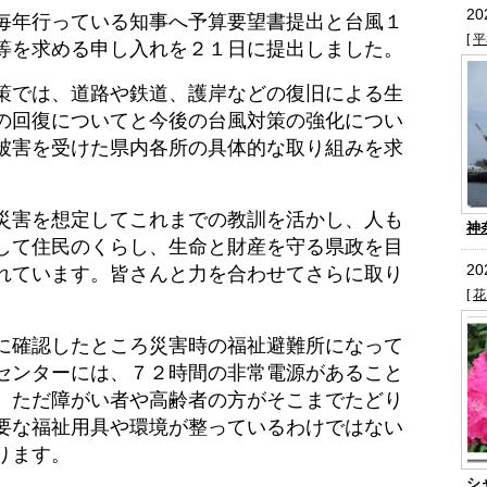
2
毎年行っている知事へ予算要望書提出と台風１
[
平
等を求める申し入れを２１日に提出しました。
では、道路や鉄道、護岸などの復旧による生
の回復についてと今後の台風対策の強化につい
被害を受けた県内各所の具体的な取り組みを求
害を想定してこれまでの教訓を活かし、人も
神
して住民のくらし、生命と財産を守る県政を目
2
れています。皆さんと力を合わせてさらに取り
[
花
確認したところ災害時の福祉避難所になって
センターには、７２時間の非常電源があること
。ただ障がい者や高齢者の方がそこまでたどり
要な福祉用具や環境が整っているわけではない
ります。
シ