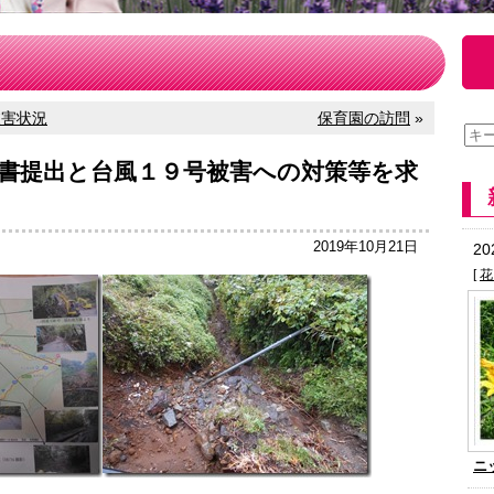
被害状況
保育園の訪問
»
書提出と台風１９号被害への対策等を求
2019年10月21日
2
[
花
ニ