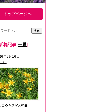
トップページへ
新着記事[
一覧
]
026年5月16日
日記
]
ッコウキスゲと芍薬