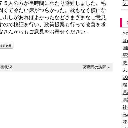
５人の方が長時間にわたり避難しました。毛
ン
固くて冷たい床がつらかった。枕もなく横にな
し出しがあればよかったなどさまざまなご意見
すので検証を行い、政策提案も行って改善を求
皆さんからもご意見をお寄せください。
お
ほ
国
平
教
被害状況
保育園の訪問
»
未
活
環
県
県
社
私
花