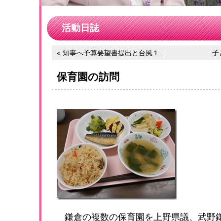
活動日誌
«
知事へ予算要望書提出と台風１...
子
保育園の訪問
鎌倉の複数の保育園を上野県議、武野