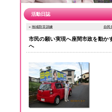
活動日誌
«
地域防災訓練
自民
市民の願い実現へ座間市政を動か
へ