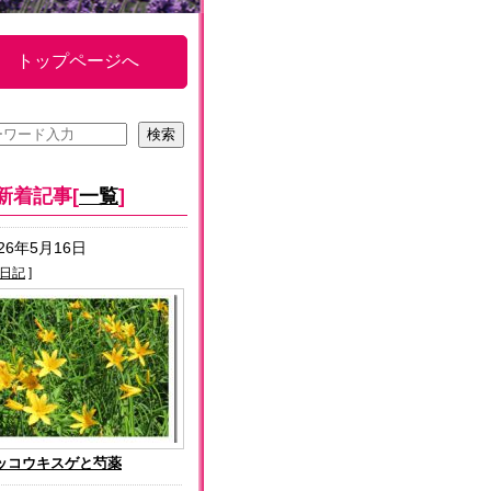
トップページへ
新着記事[
一覧
]
026年5月16日
日記
]
ッコウキスゲと芍薬