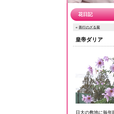
花日記
«
善行のざる菊
皇帝ダリア
日大の敷地に毎年