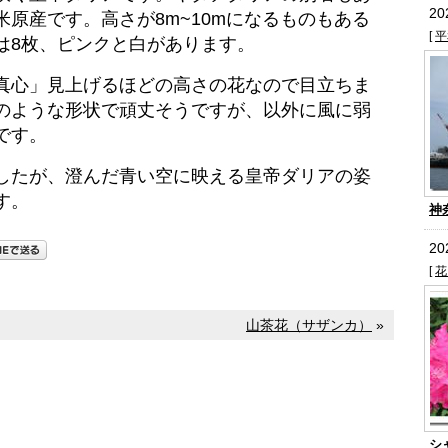
2
米原産です。高さが8m~10mになるものもある
[
平
は8枚、ピンクと白があります。
真心」見上げるほどの高さの花なので目立ちま
のような形状で頑丈そうですが、以外に風に弱
です。
したが、澄んだ青い空に映える皇帝ダリアの姿
す。
神
2
[
花
山茶花（サザンカ）
»
シ