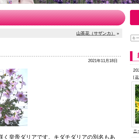
山茶花（サザンカ）
»
2021年11月18日
2
[
花
ニ
咲く皇帝ダリアです。キダチダリアの別名もあ