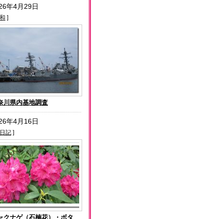
026年4月29日
和
]
奈川県内基地調査
026年4月16日
日記
]
ャクナゲ（石楠花）・ボタ