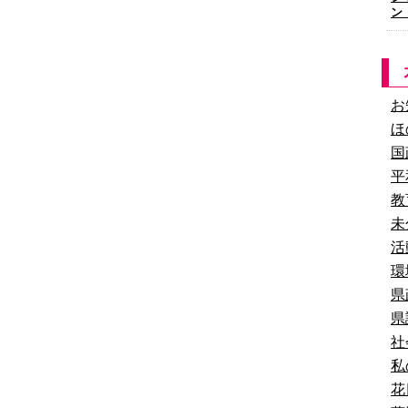
ン
お
ほ
国
平
教
未
活
環
県
県
社
私
花