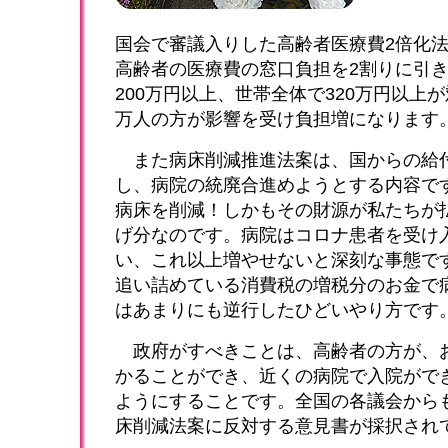
国会で審議入りした高齢者医療費2倍化法
高齢者の医療費の窓口負担を2割りに引
200万円以上、世帯全体で320万円以上が
万人の方が影響を受け負担増になります
また病床削減推進法案は、国からの給
し、病院の統廃合進めようとする内容で
病床を削減！しかもその財源が私たちが払
げ分なのです。病院はコロナ患者を受け
い、これ以上増やせないと深刻な事態で
追い詰めている消費税の増税分のお金で
はあまりにも逆行したひどいやり方です
政府がすべきことは、高齢者の方が、
かることができ、近くの病院で入院がで
ようにすることです。全国の各議会から
床削減法案に反対する意見書が採択され