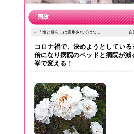
国政
«
「命と暮らしは選別されてはな...
自
コロナ禍で、決めようとしている
倍になり病院のベッドと病院が減
挙で変える！