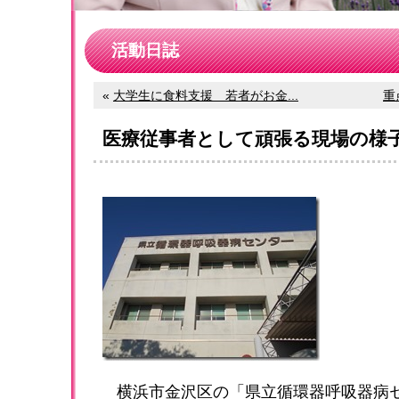
活動日誌
«
大学生に食料支援 若者がお金...
重
医療従事者として頑張る現場の様
横浜市金沢区の「県立循環器呼吸器病