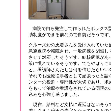
病院で自ら発注して作られたボックス
助制度ができる前なので自前だそうです
クルーズ船の患者さんを受け入れていた
急遽退院や転院させ、一般病棟を閉鎖し
させて対応したそうです。結核病棟があ
策に慣れているそうです。でもやはりこ
と。看護師さんたちは
何を信じたらいい
それでも医療従事者として頑張ったと語
ンター
の役割・専門性が大切であり、求
をもって治療や看護をされている病院の
込みを心強く感じました。
現在、給料など支払に遅延はないそう
差し引き４億円の赤字となっているとの