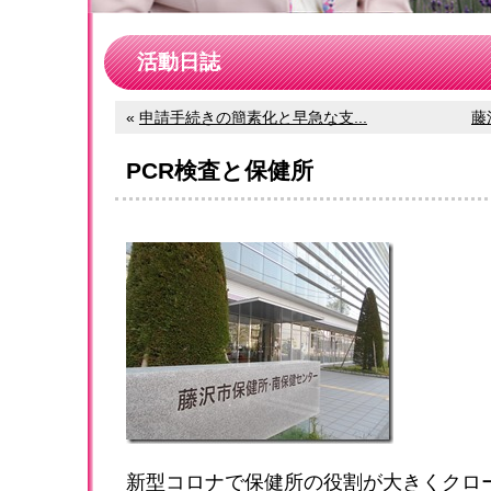
活動日誌
«
申請手続きの簡素化と早急な支...
藤
PCR検査と保健所
新型コロナで保健所の役割が大きくクロ