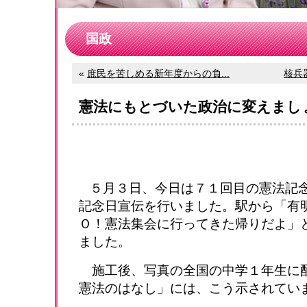
国政
«
庶民を苦しめる新年度からの負...
核兵
憲法にもとづいた政治に変えまし
５月３日、今日は７１回目の憲法記
記念日宣伝を行いました。駅から「有
Ｏ！憲法集会に行ってきた帰りだよ」
ました。
施工後、写真の全国の中学１年生に
憲法のはなし」には、こう示されてい