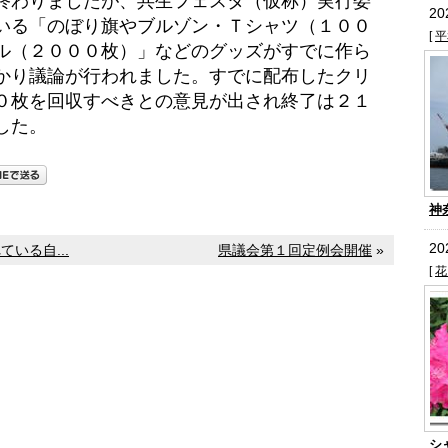
わりましたが、共生フェスタ（仮称）実行委
2
いる「のぼり旗やブルゾン・Ｔシャツ（１００
[
平
ル（２０００枚）」などのグッズがすでに作ら
かり議論が行われました。すでに配布したクリ
０枚を回収すべきとの意見が出され終了は２１
した。
神
2
いる自...
県議会第１回定例会開催
»
[
花
シ