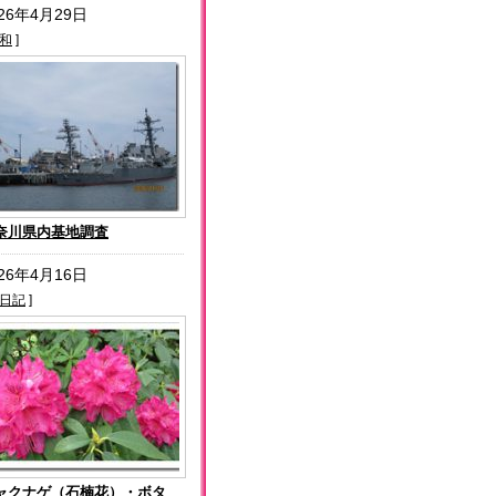
026年4月29日
和
]
奈川県内基地調査
026年4月16日
日記
]
ャクナゲ（石楠花）・ボタ