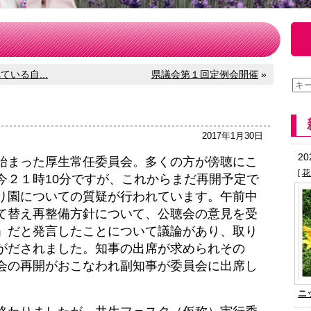
いる自...
県議会第１回定例会開催
»
2017年1月30日
2
まった厚生常任委員会。多くの方が傍聴にこ
[
花
今２１時10分ですが、これからまだ再開予定で
り園についての質疑が行われています。午前中
て替え再整備方針について、公聴会の意見を受
」だと発言したことについて議論があり、取り
がだされました。知事の出席が求められその
会の再開がおこなわれ副知事が委員会に出席し
ニ