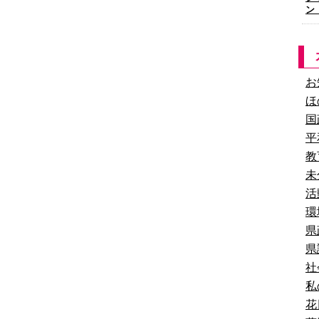
ン
お
ほ
国
平
教
未
活
環
県
県
社
私
花