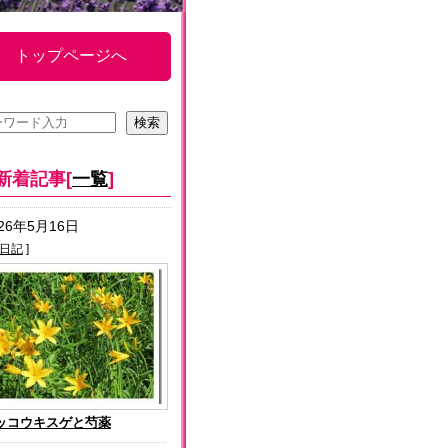
トップページへ
新着記事[
一覧
]
026年5月16日
日記
]
ッコウキスゲと芍薬