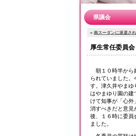
県議会
«
南スーダンに派遣されて
厚生常任委員会
朝１０時半から始
られていました。
す。津久井やまゆ
はやまゆり園の建
けて知事が「心外
消すべきだと意見
後、１６時に委員
ました。