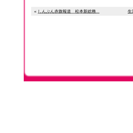
«
しんぶん赤旗報道 松本新総務...
生