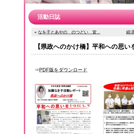
活動日誌
«
なを子とあやの のつどい 皆...
経済
【県政へのかけ橋】平和への思い
⇒
PDF版をダウンロード