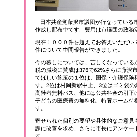
日本共産党藤沢市議団が行なっている市
作成し配布中です。費用は市議団の政務
現在１０００件を超えてお答えいただいて
件について中間報告ができました。
今の暮しについては、苦しくなっているが
税の減税に賛成は376で62%さらに藤沢
でほしい施策の１位は、国保・介護保険
す。2位は村岡新駅中止、3位はゴミ袋の
高齢者無料パス、他には公共料金の引下
子どもの医療費の無料化、特養ホーム待
す。
寄せられた個別の要望や具体的なご意見
課に改善を求め、さらに市長にアンケー
す。