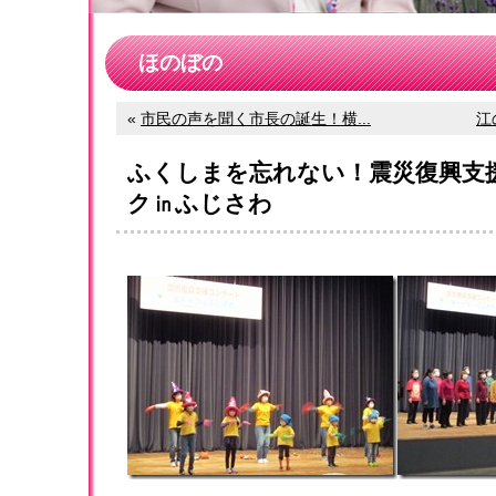
ほのぼの
«
市民の声を聞く市長の誕生！横...
江
ふくしまを忘れない！震災復興支
ク㏌ふじさわ