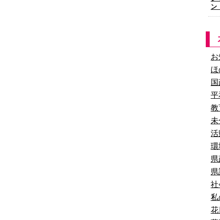
ン
お
ほ
国
平
教
未
活
環
県
県
社
私
花