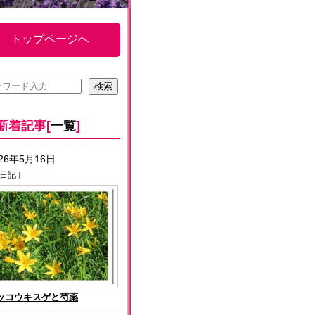
トップページへ
新着記事[
一覧
]
026年5月16日
日記
]
ッコウキスゲと芍薬