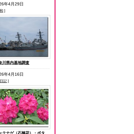
026年4月29日
和
]
奈川県内基地調査
026年4月16日
日記
]
ャクナゲ（石楠花）・ボタ