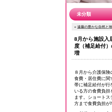
未分類
«
遠藤の豊かな自然と地域
8月から施設入
度（補足給付）
増
８月から介護保険
食費・居住費に関
帯に補足給付が行
いる方の食費負担
ます。ショートス
方まで食費負担が