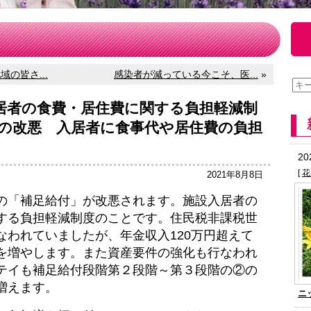
の皆さ...
感染者が減っている今こそ、医...
»
居者の食費・居住費に関する負担軽減制
の改悪 入居者に食事代や居住費の負担
2
[
花
2021年8月8日
の「補足給付」が改悪されます。施設入居者の
する負担軽減制度のことです。住民税非課税世
なわれていましたが、年金収入120万円超えて
を増やします。また資産要件の強化も行なわれ
テイも補足給付段階第２段階～第３段階の②の
増えます。
ニ