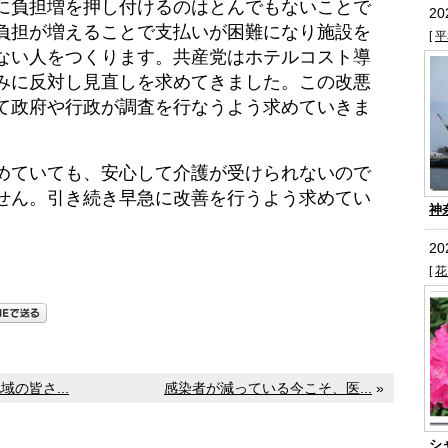
負担増を押し付けるのはとんでもないことで
2
負担が増えることで支払いが困難になり施設を
[
平
ない人をつくります。共産党はホテルコスト導
みに反対し見直しを求めてきました。この改悪
て政府や行政が調査を行なうよう求めていきま
ていても、安心して介護が受けられないので
せん。引き続き早急に改善を行うよう求めてい
神
2
[
花
の皆さ...
感染者が減っている今こそ、医...
»
シ