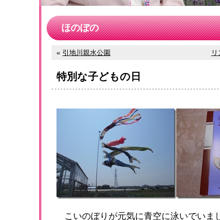
ほのぼの
«
引地川親水公園
リ
特別な子どもの日
こいのぼりが元気に青空に泳いでいま