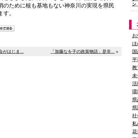
ン
消のために核も基地もない神奈川の実現を県民
ます。
お
ほ
がはじま...
「加藤なを子の政策物語」是非...
»
国
平
教
未
活
環
県
県
社
私
花