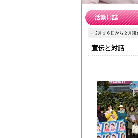
活動日誌
«
2月１６日から２月議会
宣伝と対話