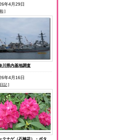
026年4月29日
和
]
奈川県内基地調査
026年4月16日
日記
]
ャクナゲ（石楠花）・ボタ