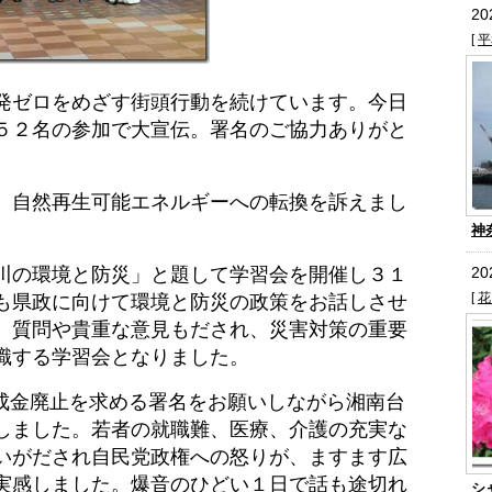
2
[
平
発ゼロをめざす街頭行動を続けています。今日
５２名の参加で大宣伝。署名のご協力ありがと
、自然再生可能エネルギーへの転換を訴えまし
神
の環境と防災」と題して学習会を開催し３１
2
[
花
も県政に向けて環境と防災の政策をお話しさせ
。質問や貴重な意見もだされ、災害対策の重要
識する学習会となりました。
成金廃止を求める署名をお願いしながら湘南台
しました。若者の就職難、医療、介護の充実な
いがだされ自民党政権への怒りが、ますます広
実感しました。爆音のひどい１日で話も途切れ
シ