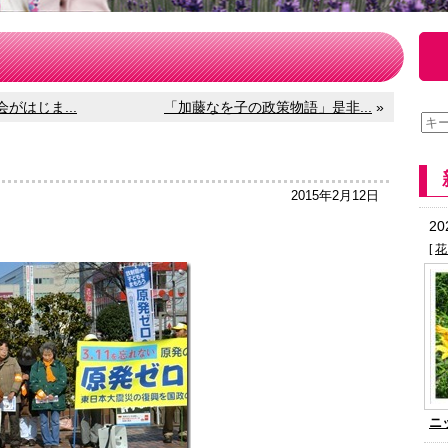
がはじま...
「加藤なを子の政策物語」是非...
»
2015年2月12日
2
[
花
ニ