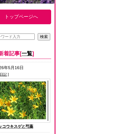
トップページへ
新着記事[
一覧
]
026年5月16日
日記
]
ッコウキスゲと芍薬