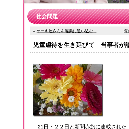
社会問題
«
ケーキ屋さんを廃業に追い込む...
障
児童虐待を生き延びて 当事者が
21日・２２日と新聞赤旗に連載された