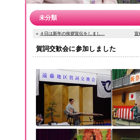
未分類
«
４日は新年の挨拶宣伝をしまし...
宣
賀詞交歓会に参加しました