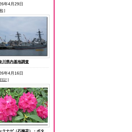
026年4月29日
和
]
奈川県内基地調査
026年4月16日
日記
]
ャクナゲ（石楠花）・ボタ