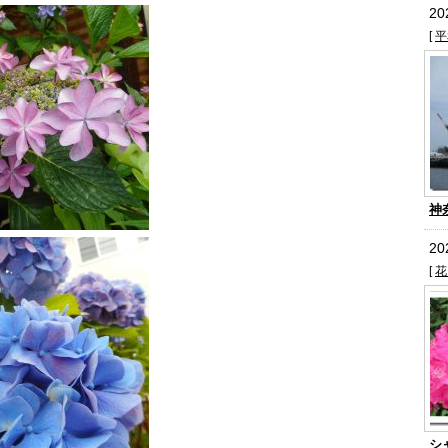
2
[
平
神
2
[
花
シ