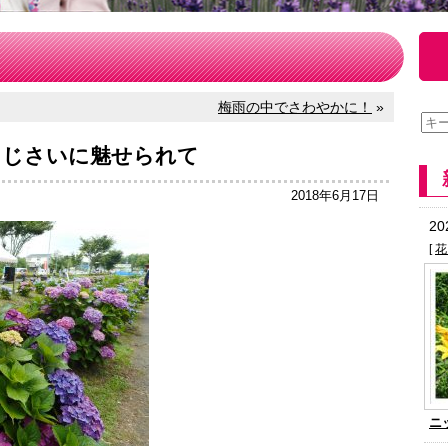
梅雨の中でさわやかに！
»
あじさいに魅せられて
2018年6月17日
2
[
花
ニ