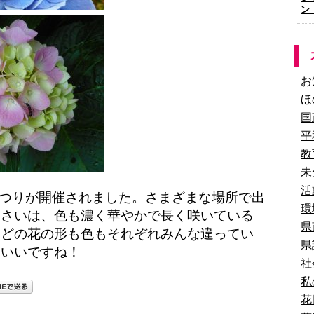
ン
お
ほ
国
平
教
未
活
つりが開催されました。さまざまな場所で出
環
じさいは、色も濃く華やかで長く咲いている
県
。どの花の形も色もそれぞれみんな違ってい
県
ないいですね！
社
私
花