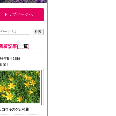
トップページへ
新着記事[
一覧
]
026年5月16日
日記
]
ッコウキスゲと芍薬