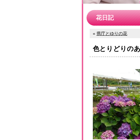
花日記
«
県庁とゆりの花
色とりどりの