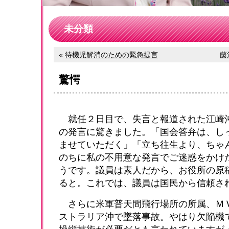
未分類
«
待機児解消のための緊急提言
藤
驚愕
就任２日目で、失言と報道された江崎
の発言に驚きました。「国会答弁は、し
ませていただく」「立ち往生より、ちゃ
のちに私の不用意な発言でご迷惑をかけ
うです。議員は素人だから、お役所の原
ると。これでは、議員は国民から信頼さ
さらに米軍普天間飛行場所の所属、Ｍ
ストラリア沖で墜落事故。やはり欠陥機