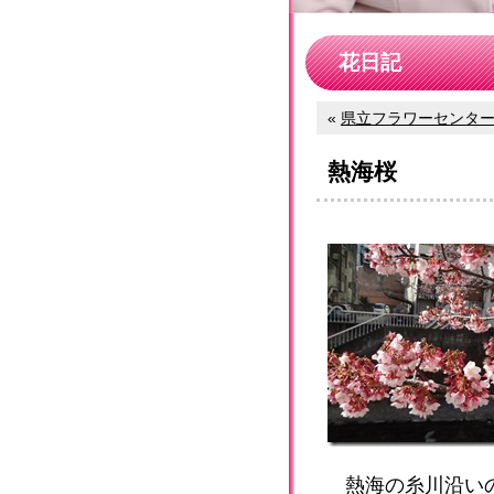
花日記
«
県立フラワーセンター大
熱海桜
熱海の糸川沿い