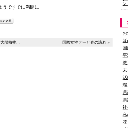
ン
ようですでに満開に
お
ほ
船植物...
国際女性デーと春の訪れ
»
国
平
教
未
活
環
県
県
社
私
花