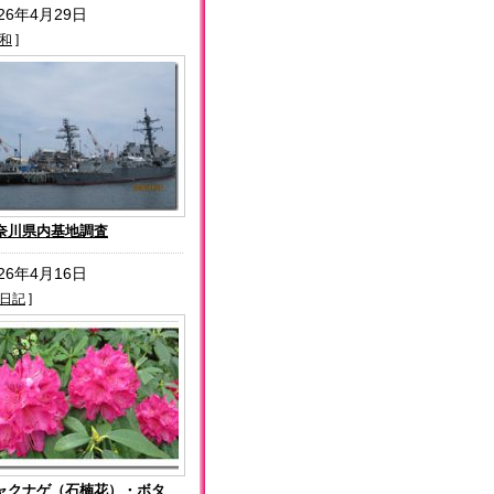
026年4月29日
和
]
奈川県内基地調査
026年4月16日
日記
]
ャクナゲ（石楠花）・ボタ