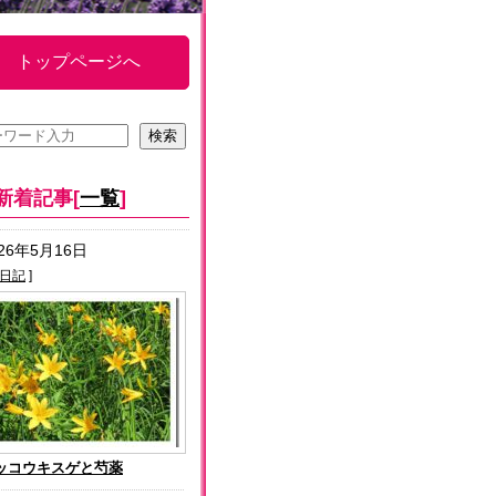
トップページへ
新着記事[
一覧
]
026年5月16日
日記
]
ッコウキスゲと芍薬