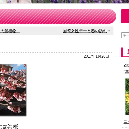
船植物...
国際女性デーと春の訪れ
»
2017年1月28日
2
[
花
ニ
の熱海桜