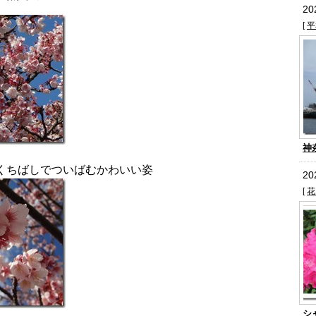
2
[
平
神
ちばしでついばむかわいい姿
2
[
花
シ