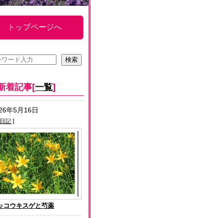
トップページへ
新着記事[
一覧
]
026年5月16日
日記
]
ッコウキスゲと芍薬