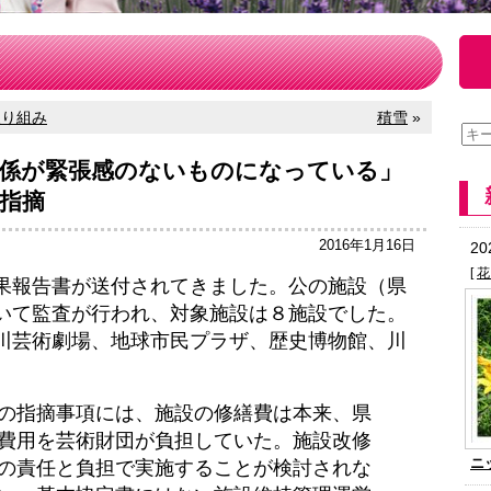
取り組み
積雪
»
関係が緊張感のないものになっている」
指摘
2016年1月16日
2
[
花
報告書が送付されてきました。公の施設（県
いて監査が行われ、対象施設は８施設でした。
川芸術劇場、地球市民プラザ、歴史博物館、川
。
の指摘事項には、施設の修繕費は本来、県
費用を芸術財団が負担していた。施設改修
ニ
の責任と負担で実施することが検討されな