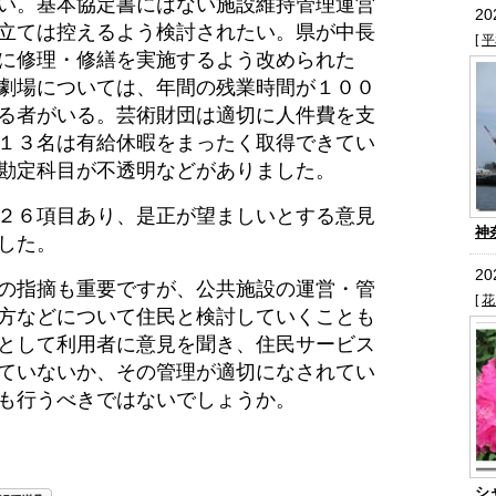
い。基本協定書にはない施設維持管理運営
2
立ては控えるよう検討されたい。県が中長
[
平
に修理・修繕を実施するよう改められた
劇場については、年間の残業時間が１００
る者がいる。芸術財団は適切に人件費を支
１３名は有給休暇をまったく取得できてい
勘定科目が不透明などがありました。
２６項目あり、是正が望ましいとする意見
神
した。
2
の指摘も重要ですが、公共施設の運営・管
[
花
方などについて住民と検討していくことも
として利用者に意見を聞き、住民サービス
ていないか、その管理が適切になされてい
も行うべきではないでしょうか。
シ