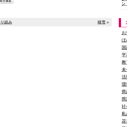
ン
取り組み
積雪
»
お
ほ
国
平
教
未
活
環
県
県
社
私
花