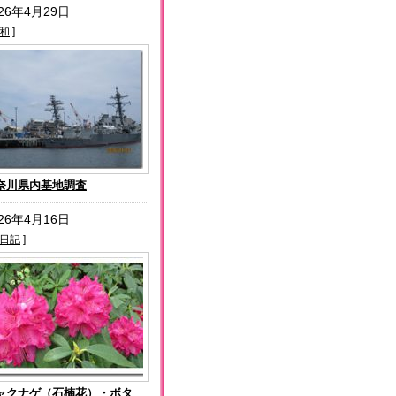
026年4月29日
和
]
奈川県内基地調査
026年4月16日
日記
]
ャクナゲ（石楠花）・ボタ