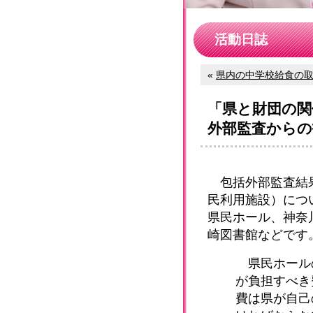
活動日誌
«
県内の中学校給食の
「県と財団の
外部監査からの
包括外部監査結果
民利用施設）につ
県民ホール、神奈
崎図書館などです
県民ホール
が負担すべき
費は県が自己