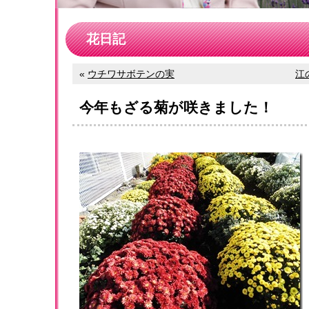
花日記
«
ウチワサボテンの実
江
今年もざる菊が咲きました！