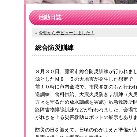
活動日誌
«
今朝からデビューしました！
総合防災訓練
８月３０日、藤沢市総合防災訓練が行われま
源としたＭ８，５の大地震が発生した想定で
前１０時に市内全域で、市民参加のもと行わ
送訓練、食料供給、大震火災防ぎょ訓練（火
方々を守るため放水訓練を実施）応急救護所
路障害物排除訓練などが行われました。会場
がれきを上る災害救助ロボットの展示もあり
防災の日を迎えて、日頃の心がまえと準備が