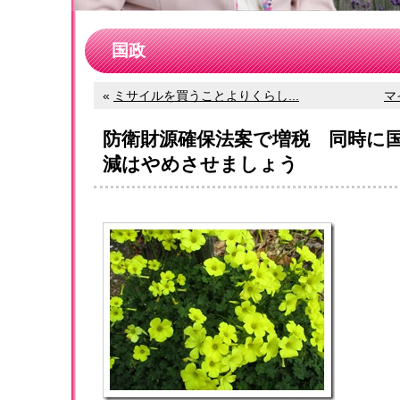
国政
«
ミサイルを買うことよりくらし...
マ
防衛財源確保法案で増税 同時に
減はやめさせましょう