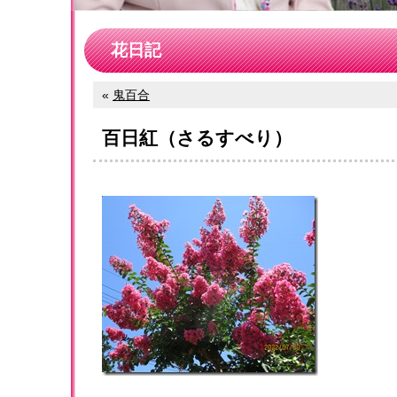
花日記
«
鬼百合
百日紅（さるすべり）